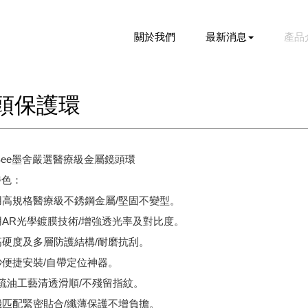
關於我們
最新消息
產品
頭保護環
eSee墨舍嚴選醫療級金屬鏡頭環
特色：
使用高規格醫療級不銹鋼金屬/堅固不變型。
採用AR光學鍍膜技術/增強透光率及對比度。
超高硬度及多層防護結構/耐磨抗刮。
一秒便捷安裝/自帶定位神器。
AG疏油工藝清透滑順/不殘留指紋。
真機匹配緊密貼合/纖薄保護不增負擔。